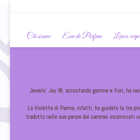
Chi siamo
Eau de Parfum
Linea corp
Jewels’ Joy ®, accostando gemme e fiori, ha racch
La Violetta di Parma, infatti, ha guidato le tre pri
tradotto nelle sue parure dai cammei incorniciati co