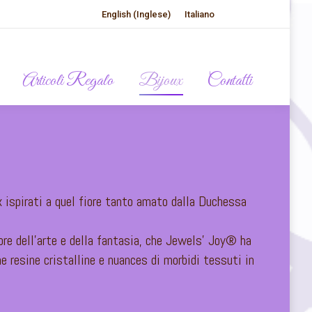
English
(
Inglese
)
Italiano
Articoli Regalo
Bijoux
Contatti
x ispirati a quel fiore tanto amato dalla Duchessa
olore dell’arte e della fantasia, che Jewels’ Joy® ha
ne resine cristalline e nuances di morbidi tessuti in