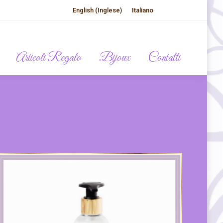
English
(
Inglese
)
Italiano
Articoli Regalo
Bijoux
Contatti